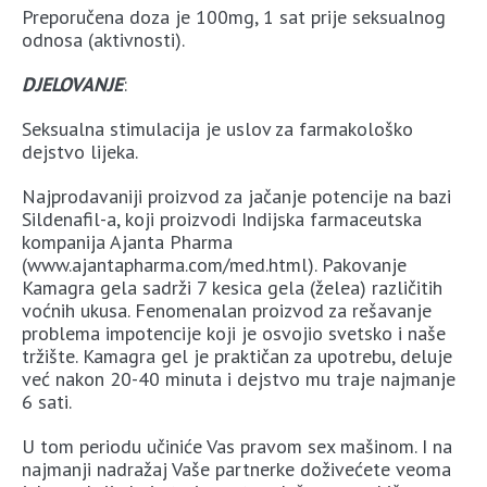
Preporučena doza je 100mg, 1 sat prije seksualnog
odnosa (aktivnosti).
DJELOVANJE
:
Seksualna stimulacija je uslov za farmakološko
dejstvo lijeka.
Najprodavaniji proizvod za jačanje potencije na bazi
Sildenafil-a, koji proizvodi Indijska farmaceutska
kompanija Ajanta Pharma
(www.ajantapharma.com/med.html). Pakovanje
Kamagra gela sadrži 7 kesica gela (želea) različitih
voćnih ukusa. Fenomenalan proizvod za rešavanje
problema impotencije koji je osvojio svetsko i naše
tržište. Kamagra gel je praktičan za upotrebu, deluje
već nakon 20-40 minuta i dejstvo mu traje najmanje
6 sati.
U tom periodu učiniće Vas pravom sex mašinom. I na
najmanji nadražaj Vaše partnerke doživećete veoma