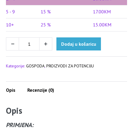
5 - 9
15 %
17.00
KM
10+
25 %
15.00
KM
KAMAGRA
Dodaj u košaricu
Decrease
Increase
GEL
quantity
quantity
ORAL
JELLY
Kategorije:
GOSPODA
,
PROIZVODI ZA POTENCIJU
količina
Opis
Recenzije (0)
Opis
PRIMJENA: