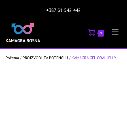
Skip
+387 61 542 442
to
content
Shopping
Items
0
Men
in
Cart
Tog
Cart
Početna
/
PROIZVODI ZA POTENCIJU
/ KAMAGRA GEL ORAL JELLY