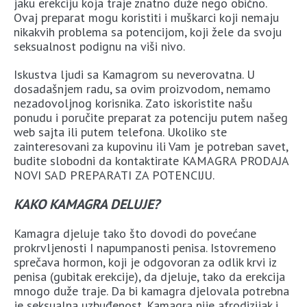
jaku erekciju koja traje znatno duže nego obično.
Ovaj preparat mogu koristiti i muškarci koji nemaju
nikakvih problema sa potencijom, koji žele da svoju
seksualnost podignu na viši nivo.
Iskustva ljudi sa Kamagrom su neverovatna. U
dosadašnjem radu, sa ovim proizvodom, nemamo
nezadovoljnog korisnika. Zato iskoristite našu
ponudu i poručite preparat za potenciju putem našeg
web sajta ili putem telefona. Ukoliko ste
zainteresovani za kupovinu ili Vam je potreban savet,
budite slobodni da kontaktirate KAMAGRA PRODAJA
NOVI SAD PREPARATI ZA POTENCIJU.
KAKO KAMAGRA DELUJE?
Kamagra djeluje tako što dovodi do povećane
prokrvljenosti I napumpanosti penisa. Istovremeno
sprečava hormon, koji je odgovoran za odlik krvi iz
penisa (gubitak erekcije), da djeluje, tako da erekcija
mnogo duže traje. Da bi kamagra djelovala potrebna
je seksualna uzbuđenost. Kamagra nije afrodizijak i