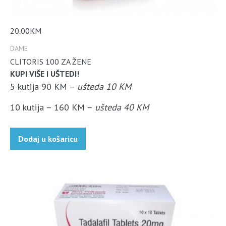
20.00
KM
DAME
CLITORIS 100 ZA ŽENE
KUPI VIŠE I UŠTEDI!
5 kutija 90 KM –
ušteda 10 KM
10 kutija – 160 KM –
ušteda 40 KM
Dodaj u košaricu