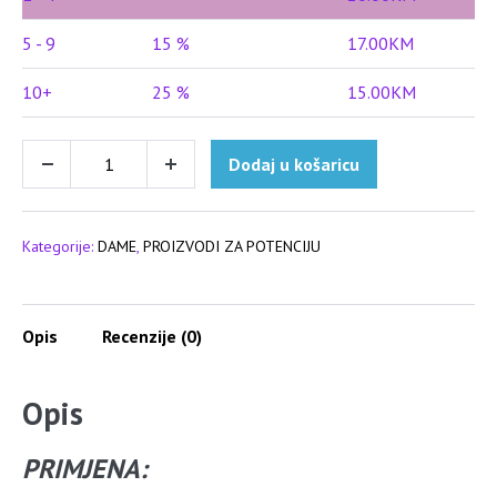
5 - 9
15 %
17.00
KM
10+
25 %
15.00
KM
BLACK
Dodaj u košaricu
Decrease
Increase
WIDOW
quantity
quantity
ZA
ŽENE
Kategorije:
DAME
,
PROIZVODI ZA POTENCIJU
količina
Opis
Recenzije (0)
Opis
PRIMJENA: