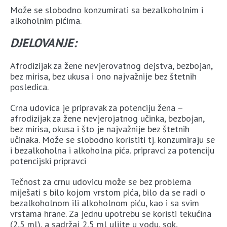
Može se slobodno konzumirati sa bezalkoholnim i
alkoholnim pićima.
DJELOVANJE:
Afrodizijak za žene nevjerovatnog dejstva, bezbojan,
bez mirisa, bez ukusa i ono najvažnije bez štetnih
posledica.
Crna udovica je pripravak za potenciju žena –
afrodizijak za žene nevjerojatnog učinka, bezbojan,
bez mirisa, okusa i što je najvažnije bez štetnih
učinaka. Može se slobodno koristiti tj. konzumiraju se
i bezalkoholna i alkoholna pića. pripravci za potenciju
potencijski pripravci
Tečnost za crnu udovicu može se bez problema
miješati s bilo kojom vrstom pića, bilo da se radi o
bezalkoholnom ili alkoholnom piću, kao i sa svim
vrstama hrane. Za jednu upotrebu se koristi tekućina
(2,5 ml), a sadržaj 2,5 ml ulijte u vodu, sok,