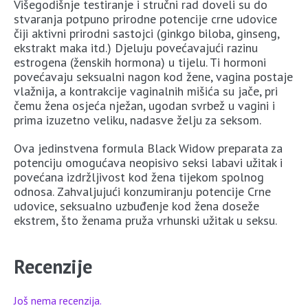
Višegodišnje testiranje i stručni rad doveli su do
stvaranja potpuno prirodne potencije crne udovice
čiji aktivni prirodni sastojci (ginkgo biloba, ginseng,
ekstrakt maka itd.) Djeluju povećavajući razinu
estrogena (ženskih hormona) u tijelu. Ti hormoni
povećavaju seksualni nagon kod žene, vagina postaje
vlažnija, a kontrakcije vaginalnih mišića su jače, pri
čemu žena osjeća nježan, ugodan svrbež u vagini i
prima izuzetno veliku, nadasve želju za seksom.
Ova jedinstvena formula Black Widow preparata za
potenciju omogućava neopisivo seksi labavi užitak i
povećana izdržljivost kod žena tijekom spolnog
odnosa. Zahvaljujući konzumiranju potencije Crne
udovice, seksualno uzbuđenje kod žena doseže
ekstrem, što ženama pruža vrhunski užitak u seksu.
Recenzije
Još nema recenzija.