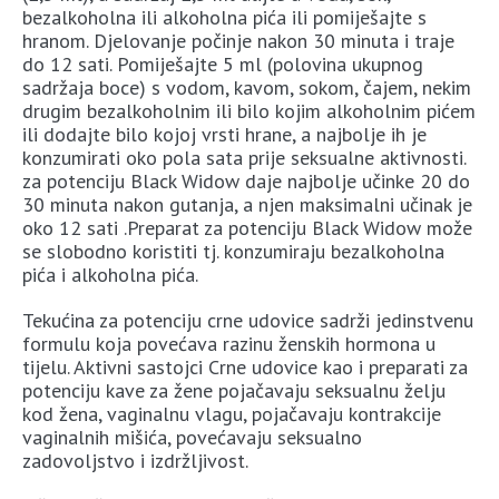
bezalkoholna ili alkoholna pića ili pomiješajte s
hranom. Djelovanje počinje nakon 30 minuta i traje
do 12 sati. Pomiješajte 5 ml (polovina ukupnog
sadržaja boce) s vodom, kavom, sokom, čajem, nekim
drugim bezalkoholnim ili bilo kojim alkoholnim pićem
ili dodajte bilo kojoj vrsti hrane, a najbolje ih je
konzumirati oko pola sata prije seksualne aktivnosti.
za potenciju Black Widow daje najbolje učinke 20 do
30 minuta nakon gutanja, a njen maksimalni učinak je
oko 12 sati .Preparat za potenciju Black Widow može
se slobodno koristiti tj. konzumiraju bezalkoholna
pića i alkoholna pića.
Tekućina za potenciju crne udovice sadrži jedinstvenu
formulu koja povećava razinu ženskih hormona u
tijelu. Aktivni sastojci Crne udovice kao i preparati za
potenciju kave za žene pojačavaju seksualnu želju
kod žena, vaginalnu vlagu, pojačavaju kontrakcije
vaginalnih mišića, povećavaju seksualno
zadovoljstvo i izdržljivost.