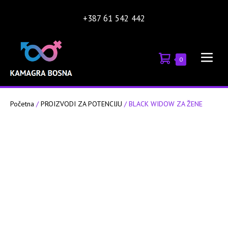
Skip
+387 61 542 442
to
content
Shopping
Items
0
Men
in
Cart
Tog
Cart
Početna
/
PROIZVODI ZA POTENCIJU
/ BLACK WIDOW ZA ŽENE