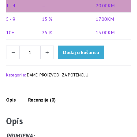
1 - 4
—
20.00
KM
5 - 9
15 %
17.00
KM
10+
25 %
15.00
KM
KAMAGRA
Dodaj u košaricu
Decrease
Increase
ORAL
quantity
quantity
JELLY
ZA
Kategorije:
DAME
,
PROIZVODI ZA POTENCIJU
ŽENE
količina
Opis
Recenzije (0)
Opis
PRIMJENA: