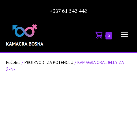
Skip
+387 61 542 442
to
content
Shopping
Items
0
Men
in
Cart
Tog
Cart
Početna
/
PROIZVODI ZA POTENCIJU
/ KAMAGRA ORAL JELLY ZA
ŽENE